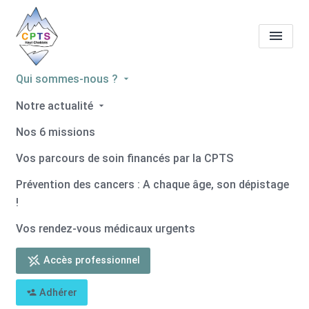
Qui sommes-nous ?
Tous les professionnels de
Notre actualité
santé
Tiffany REVIL
Nos 6 missions
Accueil
Tous les professionnels de santé
Vos parcours de soin financés par la CPTS
Tous les professionnels de santé
Tiffany REVIL
Prévention des cancers : A chaque âge, son dépistage
!
Vos rendez-vous médicaux urgents
Accès professionnel
Retour
Adhérer
Tiffany REVIL